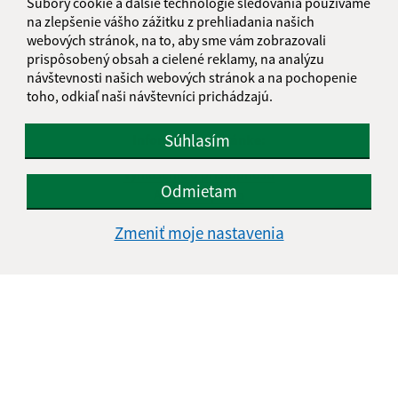
Súbory cookie a ďalšie technológie sledovania používame
na zlepšenie vášho zážitku z prehliadania našich
webových stránok, na to, aby sme vám zobrazovali
prispôsobený obsah a cielené reklamy, na analýzu
návštevnosti našich webových stránok a na pochopenie
toho, odkiaľ naši návštevníci prichádzajú.
Súhlasím
Informácie o stránke:
Vyhlásenie o prístupnosti
Odmietam
Autorské práva
Ochrana osobných údajov
Zmeniť moje nastavenia
Navigácia:
Vytlačiť aktuálnu stránku
Mapa stránok
Cookies
Rýchle odkazy:
Aktuality