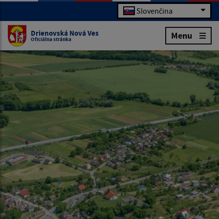
Slovenčina
Drienovská Nová Ves
Menu
Oficiálna stránka