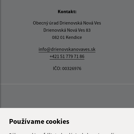
Kontakt:
Obecný úrad Drienovská Nová Ves
Drienovská Nová Ves 83
082 01 Kendice
info@drienovskanovaves.sk
+421 51 779 71 86
IČO: 00326976
Používame cookies