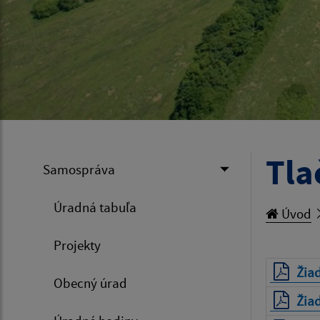
Tla
Samospráva
Úradná tabuľa
Úvod
Projekty
Žiad
Obecný úrad
Žiad