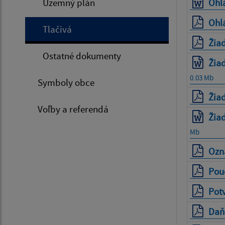
Územný plán
Ohl
Ohl
Tlačivá
Žiad
Ostatné dokumenty
Žiad
0.03 Mb
Symboly obce
Žiad
Voľby a referendá
Žiad
Mb
Ozn
Pouč
Potv
Daňo