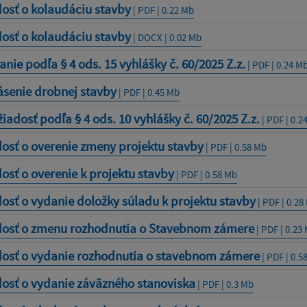
osť o kolaudáciu stavby
| PDF | 0.22 Mb
osť o kolaudáciu stavby
| DOCX | 0.02 Mb
nie podľa § 4 ods. 15 vyhlášky č. 60/2025 Z.z.
| PDF | 0.24 M
ásenie drobnej stavby
| PDF | 0.45 Mb
žiadosť podľa § 4 ods. 10 vyhlášky č. 60/2025 Z.z.
| PDF | 0.2
osť o overenie zmeny projektu stavby
| PDF | 0.58 Mb
osť o overenie k projektu stavby
| PDF | 0.58 Mb
osť o vydanie doložky súladu k projektu stavby
| PDF | 0.28
dosť o zmenu rozhodnutia o Stavebnom zámere
| PDF | 0.23
dosť o vydanie rozhodnutia o stavebnom zámere
| PDF | 0.5
dosť o vydanie záväzného stanoviska
| PDF | 0.3 Mb