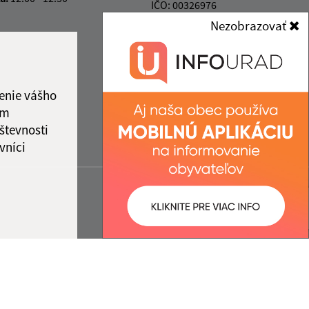
IČO: 00326976
Nezobrazovať
enie vášho
ám
števnosti
vníci