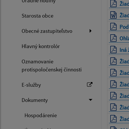
Úradné hodiny
Žiad
Žiad
Starosta obce
Poda
Obecné zastupiteľstvo
Ohl
Hlavný kontrolór
Iná 
Oznamovanie
Žiad
protispoločenskej činnosti
Žiad
Žiad
E-služby
Žia
Dokumenty
Žia
Hospodárenie
Žia