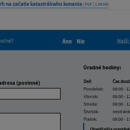
h na začatie katastrálneho konania
| PDF | 1.04 Mb
itočné?
Našli
Áno
Nie
Boli tieto informácie pre 
Boli tieto informáci
Úradné hodiny:
Deň
Čas doo
adresa (povinné)
Pondelok:
08:00 - 1
Utorok:
08:00 - 1
Streda:
08:00 - 1
Štvrtok:
nestránk
Piatok:
08:00 - 1
Obedňajšia prestáv