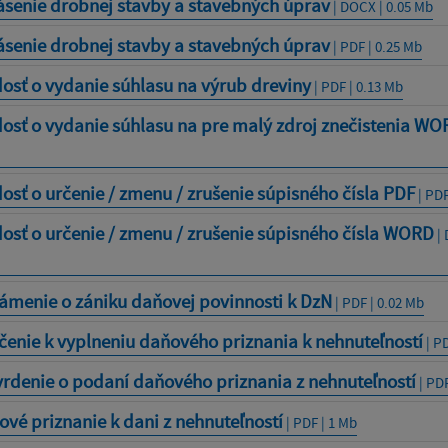
ásenie drobnej stavby a stavebných úprav
| DOCX | 0.05 Mb
ásenie drobnej stavby a stavebných úprav
| PDF | 0.25 Mb
osť o vydanie súhlasu na výrub dreviny
| PDF | 0.13 Mb
osť o vydanie súhlasu na pre malý zdroj znečistenia WO
osť o určenie / zmenu / zrušenie súpisného čísla PDF
| PDF
osť o určenie / zmenu / zrušenie súpisného čísla WORD
| 
ámenie o zániku daňovej povinnosti k DzN
| PDF | 0.02 Mb
enie k vyplneniu daňového priznania k nehnuteľností
| PD
rdenie o podaní daňového priznania z nehnuteľností
| PDF
vé priznanie k dani z nehnuteľností
| PDF | 1 Mb