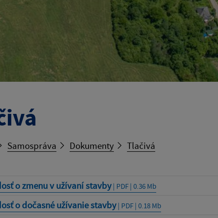
čivá
Samospráva
Dokumenty
Tlačivá
osť o zmenu v užívaní stavby
| PDF | 0.36 Mb
osť o dočasné užívanie stavby
| PDF | 0.18 Mb