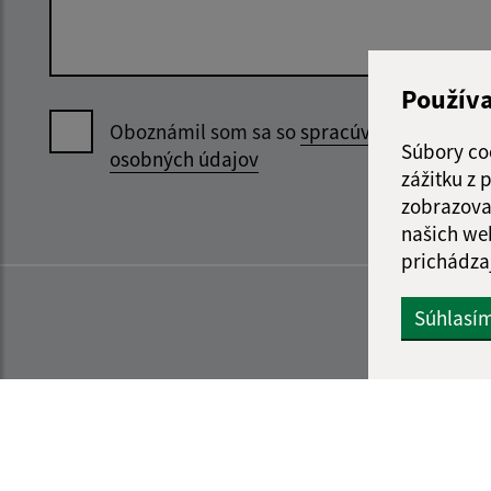
Použív
Oboznámil som sa so
spracúvaním
Súbory co
osobných údajov
zážitku z
zobrazova
našich we
prichádza
Súhlasí