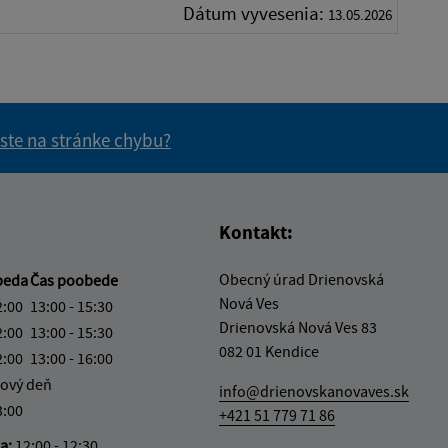
Dátum vyvesenia:
13.05.2026
 ste na stránke chybu?
vás užitočné?
e pre vás užitočné?
Kontakt:
Obecný úrad Drienovská
beda
Čas poobede
Nová Ves
2:00
13:00 - 15:30
Drienovská Nová Ves 83
2:00
13:00 - 15:30
082 01 Kendice
2:00
13:00 - 16:00
ový deň
info@drienovskanovaves.sk
3:00
+421 51 779 71 86
ka:
12:00 - 12:30