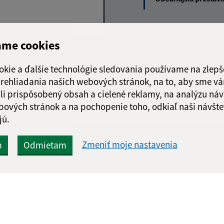
ame cookies
Google reCaptcha Response
Odoslať správu
okie a ďalšie technológie sledovania používame na zlepš
 prehliadania našich webových stránok, na to, aby sme v
li prispôsobený obsah a cielené reklamy, na analýzu náv
bových stránok a na pochopenie toho, odkiaľ naši návšte
jú.
Zmeniť moje nastavenia
m
Odmietam