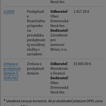
Nová Ves
2/2025
Poskytnuti
Odberateľ
:
1 417.25 €
e
Obec
finančného
Drienovská
príspevku
Nová Ves
na
Dodávateľ
:
prevádzku
Zariadenie
poskytovan
pre
ej sociálnej
seniorov
služby v
Minor, n.o.
zariadení.
Zmluva o
Zmluva o
Odberateľ
:
15 000.00 €
poskytnutí
poskytnutí
Ministerstv
dotácie č.
dotácie
o financií
2025/622
Dodávateľ
:
Obec
Drienovská
Nová Ves
*
Uvedená cena je konečná. Ak je dodávateľ platcom DPH, cena