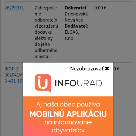
26220971
Zabezpeče
Odberateľ
:
0.00 €
Suma do:
nie
Drienovská
odberateľo
Nová Ves
vi združenú
Dodávateľ
:
Typ:
dodávku
ELGAS,
elektriny
s.r.o.
do jeho
odberného
miesta.
Filtrovať
Reset
Nezobrazovať
IROP-Z-
Revitalizáci
Odberateľ
:
494 605.00 €
302041M44
a zelene
Drienovská
3-431-16
Nová Ves
Dodávateľ
:
Ministerstv
o
pôdohosp
odárstva a
rozvoja
vidieka
Slovenskej
republiky