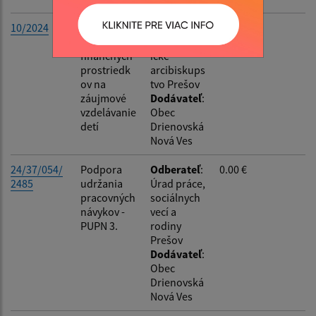
10/2024
Zmluva o
Odberateľ
:
195.36 €
poskytnutí
Grekokatol
finančných
ícke
prostriedk
arcibiskups
ov na
tvo Prešov
záujmové
Dodávateľ
:
vzdelávanie
Obec
detí
Drienovská
Nová Ves
24/37/054/
Podpora
Odberateľ
:
0.00 €
2485
udržania
Úrad práce,
pracovných
sociálnych
návykov -
vecí a
PUPN 3.
rodiny
Prešov
Dodávateľ
:
Obec
Drienovská
Nová Ves