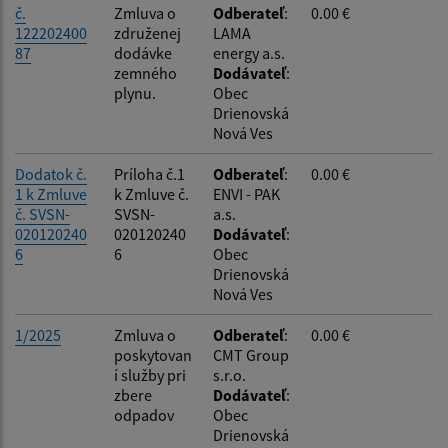
č.
Zmluva o
Odberateľ
:
0.00 €
122202400
združenej
LAMA
87
dodávke
energy a.s.
zemného
Dodávateľ
:
plynu.
Obec
Drienovská
Nová Ves
Dodatok č.
Príloha č.1
Odberateľ
:
0.00 €
1 k Zmluve
k Zmluve č.
ENVI - PAK
č. SVSN-
SVSN-
a.s.
020120240
020120240
Dodávateľ
:
6
6
Obec
Drienovská
Nová Ves
1/2025
Zmluva o
Odberateľ
:
0.00 €
poskytovan
CMT Group
í služby pri
s.r.o.
zbere
Dodávateľ
:
odpadov
Obec
Drienovská