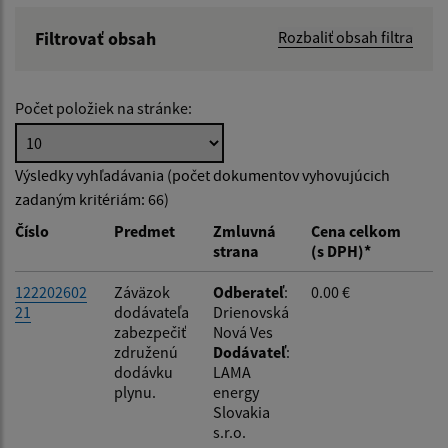
Filtrovať obsah
Rozbaliť obsah filtra
Hľadaný výraz:
Počet položiek na stránke:
Hľadať v:
Výsledky vyhľadávania (počet dokumentov vyhovujúcich
zadaným kritériám: 66)
Typ dátumu:
Číslo
Predmet
Zmluvná
Cena celkom
strana
(s DPH)*
Dátum od:
122202602
Záväzok
Odberateľ
:
0.00 €
21
dodávateľa
Drienovská
zabezpečiť
Nová Ves
Dátum do:
združenú
Dodávateľ
:
dodávku
LAMA
plynu.
energy
Suma od:
Slovakia
s.r.o.