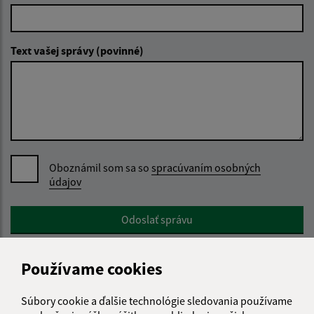
Text vašej správy (povinné)
Oboznámil som sa so
spracúvaním osobných
údajov
Google reCaptcha Response
Odoslať správu
Používame cookies
Úradné hodiny:
Súbory cookie a ďalšie technológie sledovania používame