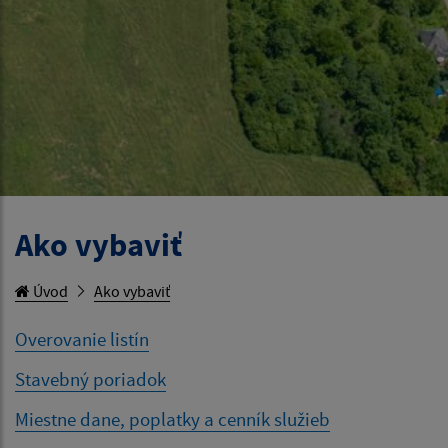
Ako vybaviť
Úvod
Ako vybaviť
Overovanie listín
Stavebný poriadok
Miestne dane, poplatky a cenník služieb