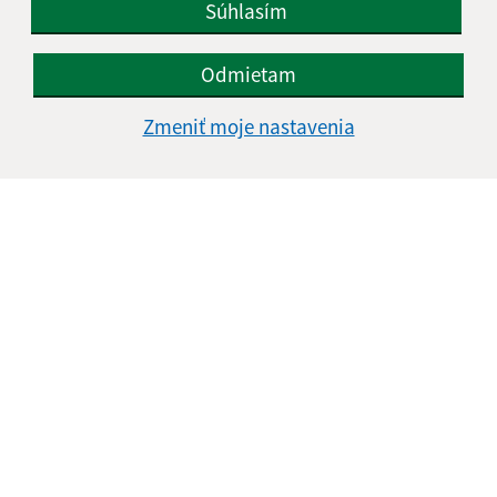
Súhlasím
Odmietam
Informácie o stránke:
Zmeniť moje nastavenia
Vyhlásenie o prístupnosti
Autorské práva
Ochrana osobných údajov
Navigácia:
Vytlačiť aktuálnu stránku
Mapa stránok
Cookies
Rýchle odkazy:
Aktuality
História
Fotogaléria