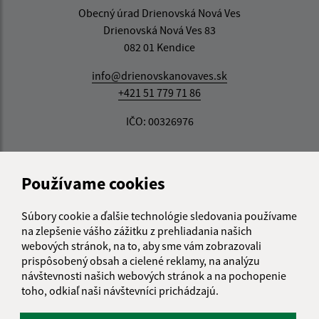
Obecný úrad Drienovská Nová Ves
Drienovská Nová Ves 83
082 01 Kendice
info@drienovskanovaves.sk
+421 51 779 71 86
IČO: 00326976
Používame cookies
Súbory cookie a ďalšie technológie sledovania používame
na zlepšenie vášho zážitku z prehliadania našich
webových stránok, na to, aby sme vám zobrazovali
prispôsobený obsah a cielené reklamy, na analýzu
návštevnosti našich webových stránok a na pochopenie
toho, odkiaľ naši návštevníci prichádzajú.