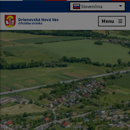
Slovenčina
Drienovská Nová Ves
Menu
Oficiálna stránka