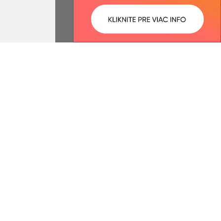
ované:
Správca obsahu:
13:38 hod.
Správca obsahu je Obec
Drienovská Nová Ves.
Vytvorené v súlade s
Jednotným
dizajn manuálom elektronických
služieb.