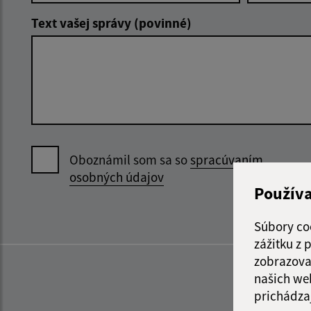
Text vašej správy (povinné)
Oboznámil som sa so
spracúvaním
osobných údajov
Použív
Súbory co
zážitku z
zobrazova
našich we
prichádza