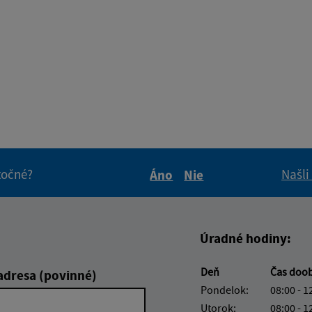
itočné?
Našli
Áno
Nie
Boli tieto informácie pre 
Boli tieto informáci
Úradné hodiny:
Deň
Čas doo
adresa (povinné)
Pondelok:
08:00 - 1
Utorok:
08:00 - 1