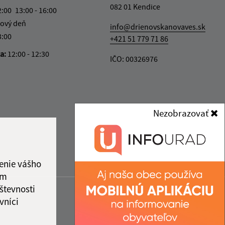
082 01 Kendice
2:00
13:00 - 16:00
ový deň
info@drienovskanovaves.sk
3:00
+421 51 779 71 86
ka:
12:00 - 12:30
IČO: 00326976
Nezobrazovať
enie vášho
ám
števnosti
vníci