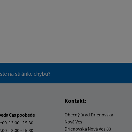
 ste na stránke chybu?
vás užitočné?
e pre vás užitočné?
Kontakt:
Obecný úrad Drienovská
beda
Čas poobede
Nová Ves
2:00
13:00 - 15:30
Drienovská Nová Ves 83
2:00
13:00 - 15:30