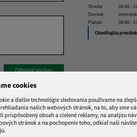
Streda:
08:00 - 1
Štvrtok:
nestránk
Piatok:
08:00 - 1
Obedňajšia prestáv
Google reCaptcha Response
Odoslať správu
ame cookies
okie a ďalšie technológie sledovania používame na zlepš
 prehliadania našich webových stránok, na to, aby sme v
li prispôsobený obsah a cielené reklamy, na analýzu náv
bových stránok a na pochopenie toho, odkiaľ naši návšte
jú.