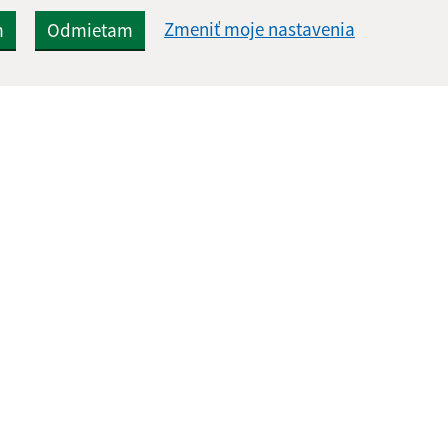
Zmeniť moje nastavenia
m
Odmietam
Rýchle odkazy:
Aktualiz
nku
Aktuality
04.08.2026 
História
RSS
Fotogaléria
Školstvo