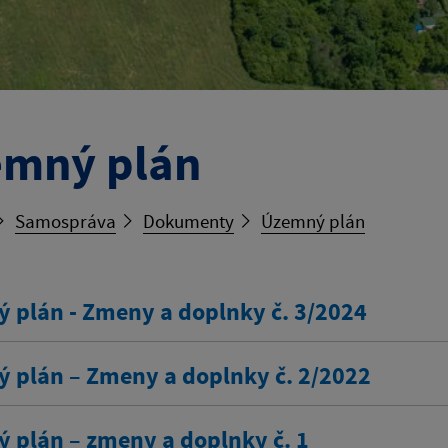
mný plán
Samospráva
Dokumenty
Územný plán
 plán - Zmeny a doplnky č. 3/2024
 plán – Zmeny a doplnky č. 2/2022
 plán – zmeny a doplnky č. 1