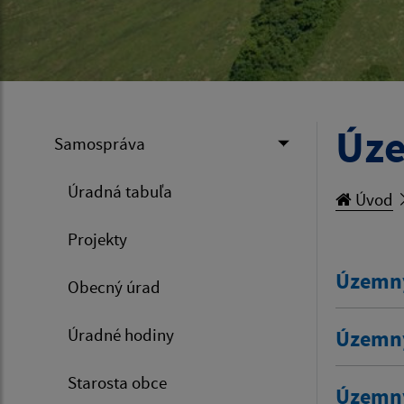
Úze
Samospráva
Úradná tabuľa
Úvod
Projekty
Územný
Obecný úrad
Úradné hodiny
Územný
Starosta obce
Územný