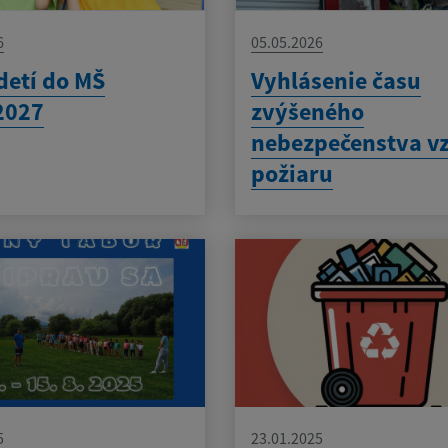
6
05.05.2026
detí do MŠ
Vyhlásenie času
2027
zvýšeného
nebezpečenstva v
požiaru
5
23.01.2025