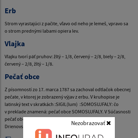
Erb
Strom vyrastajúci z pačite, vľavo od neho je lemeš, vpravo sa
o strom prednými labami opiera lev.
Vlajka
Vlajku tvorí päť pruhov: žltý – 1/8, červený – 2/8, biely – 2/8,
červený – 2/8, žltý – 1/8.
Pečať obce
Z písomností zo 17. marca 1787 sa zachoval odtlačok obecnej
pečate, v ktorej je zobrazený výjav z erbu. V kruhopise je
latinský text v skratkách :SIGIL(lum) :SOMOSUJFALY: čo
v preklade znamená: pečať obce SOMOSUJFALY. V Súčasnosti
pečať obce tvorí strom, lemeš, lev a kruhopis ”Obec
Nezobrazovať
Drienovská Nová Ves”.