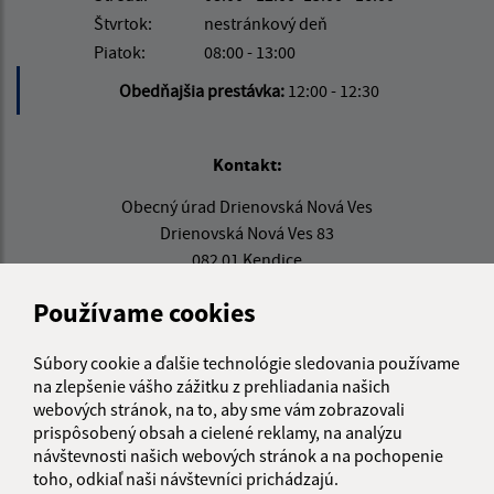
Štvrtok:
nestránkový deň
Piatok:
08:00 - 13:00
Obedňajšia prestávka:
12:00 - 12:30
Kontakt:
Obecný úrad Drienovská Nová Ves
Drienovská Nová Ves 83
082 01 Kendice
info@drienovskanovaves.sk
Používame cookies
+421 51 779 71 86
Súbory cookie a ďalšie technológie sledovania používame
IČO: 00326976
na zlepšenie vášho zážitku z prehliadania našich
webových stránok, na to, aby sme vám zobrazovali
prispôsobený obsah a cielené reklamy, na analýzu
návštevnosti našich webových stránok a na pochopenie
toho, odkiaľ naši návštevníci prichádzajú.