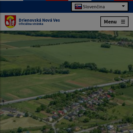
Slovenčina
Drienovská Nová Ves
Menu
Oficiálna stránka