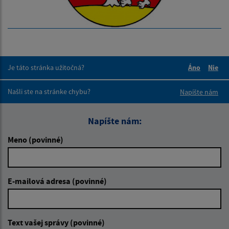
Je táto stránka užitočná?
Áno
Nie
Boli tieto 
Boli 
Našli ste na stránke chybu?
Napíšte nám
Napíšte nám:
Meno (povinné)
E-mailová adresa (povinné)
Text vašej správy (povinné)