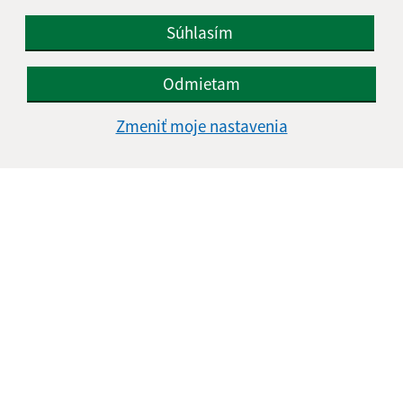
Súhlasím
Odmietam
Zmeniť moje nastavenia
Informácie o stránke:
Vyhlásenie o prístupnosti
Autorské práva
Ochrana osobných údajov
Navigácia:
Vytlačiť aktuálnu stránku