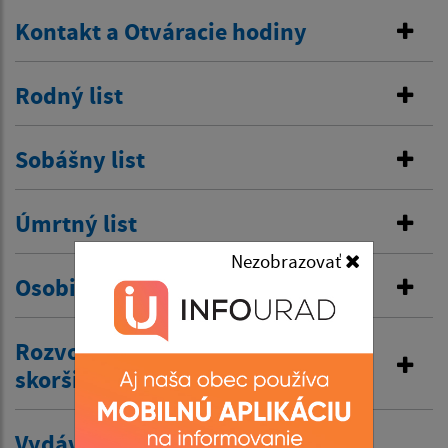
Kontakt a Otváracie hodiny
Rodný list
Sobášny list
Úmrtný list
Nezobrazovať
Osobitná matrika
Rozvod manželstva a prijatie
skoršieho priezviska
Vydávanie výpisov z matriky a