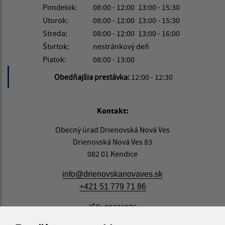
Pondelok:
08:00 - 12:00
13:00 - 15:30
Utorok:
08:00 - 12:00
13:00 - 15:30
Streda:
08:00 - 12:00
13:00 - 16:00
Štvrtok:
nestránkový deň
Piatok:
08:00 - 13:00
Obedňajšia prestávka:
12:00 - 12:30
Kontakt:
Obecný úrad Drienovská Nová Ves
Drienovská Nová Ves 83
082 01 Kendice
info@drienovskanovaves.sk
+421 51 779 71 86
IČO: 00326976