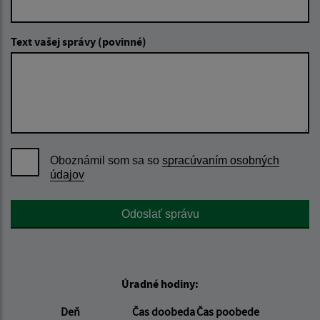
Text vašej správy (povinné)
Oboznámil som sa so
spracúvaním osobných
údajov
Google reCaptcha Response
Odoslať správu
Úradné hodiny:
Deň
Čas doobeda
Čas poobede