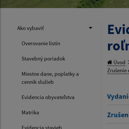
Evi
Ako vybaviť
roľ
Overovanie listín
Stavebný poriadok
Úvod
Zrušenie 
Miestne dane, poplatky a
cenník služieb
Vydani
Evidencia obyvateľstva
Matrika
Zrušen
Evidencia stavieb