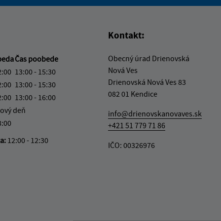
vás užitočné?
e pre vás užitočné?
Kontakt:
Obecný úrad Drienovská
beda
Čas poobede
Nová Ves
2:00
13:00 - 15:30
Drienovská Nová Ves 83
2:00
13:00 - 15:30
082 01 Kendice
2:00
13:00 - 16:00
ový deň
info@drienovskanovaves.sk
3:00
+421 51 779 71 86
ka:
12:00 - 12:30
IČO: 00326976