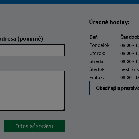
Boli tieto informácie pre 
Boli tieto informáci
Úradné hodiny:
Deň
Čas doo
adresa (povinné)
Pondelok:
08:00 - 1
Utorok:
08:00 - 1
Streda:
08:00 - 1
Štvrtok:
nestránk
Piatok:
08:00 - 1
Obedňajšia prestáv
Google reCaptcha Response
Odoslať správu