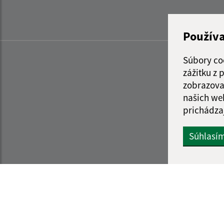
Použív
Súbory co
zážitku z
zobrazova
našich we
prichádza
Súhlasí
Informácie o stránke:
Navigácia: