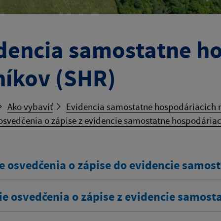
dencia samostatne h
níkov (SHR)
Ako vybaviť
Evidencia samostatne hospodáriacich r
osvedčenia o zápise z evidencie samostatne hospodáriac
e osvedčenia o zápise do evidencie samos
ie osvedčenia o zápise z evidencie samost