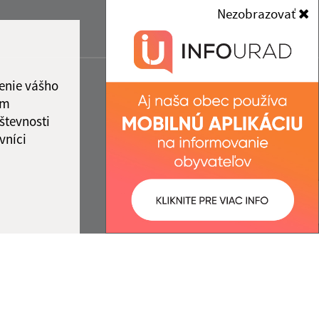
Nezobrazovať
enie vášho
ám
števnosti
vníci
ované:
Správca obsahu: