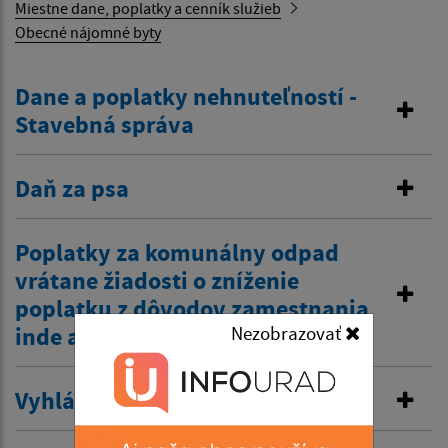
Miestne dane, poplatky a cenník služieb
Obecné nájomné byty
Dane a poplatky nehnuteľností -
Stavebná správa
Daň za psa
Poplatky za komunálny odpad
vrátane žiadosti o zníženie
poplatku z dôvodov zamestnania
inde a tiež zťp atď.
Nezobrazovať
Vyhlásenie v miestnom rozhlase