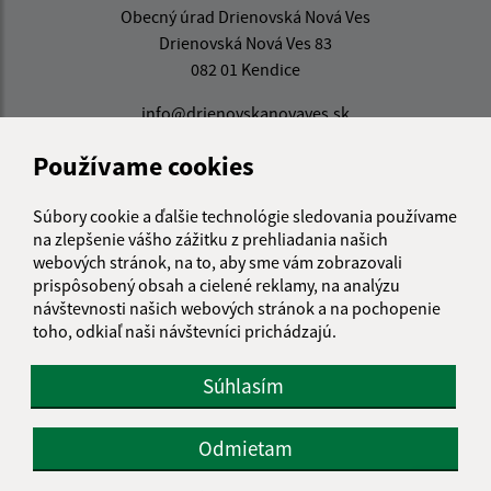
Obecný úrad Drienovská Nová Ves
Drienovská Nová Ves 83
082 01 Kendice
info@drienovskanovaves.sk
+421 51 779 71 86
Používame cookies
IČO: 00326976
Súbory cookie a ďalšie technológie sledovania používame
na zlepšenie vášho zážitku z prehliadania našich
webových stránok, na to, aby sme vám zobrazovali
prispôsobený obsah a cielené reklamy, na analýzu
návštevnosti našich webových stránok a na pochopenie
toho, odkiaľ naši návštevníci prichádzajú.
Súhlasím
Odmietam