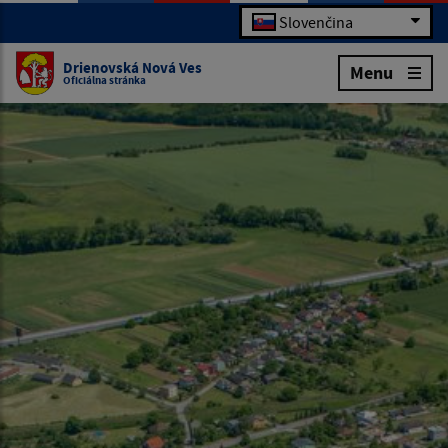
Slovenčina
Drienovská Nová Ves
Menu
Oficiálna stránka