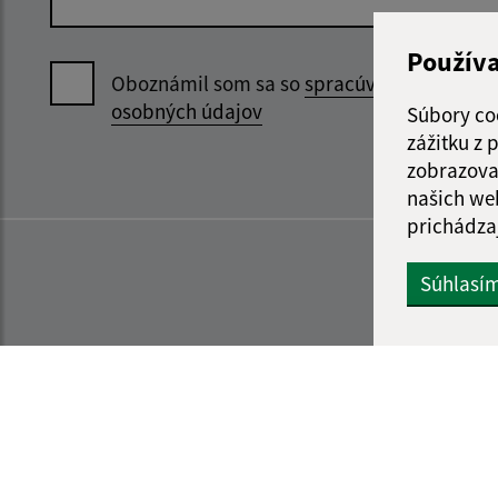
Použív
Oboznámil som sa so
spracúvaním
osobných údajov
Súbory co
zážitku z
zobrazova
našich we
prichádza
Súhlasí