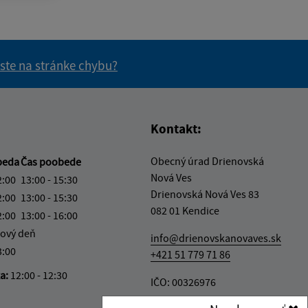
 ste na stránke chybu?
vás užitočné?
e pre vás užitočné?
Kontakt:
Obecný úrad Drienovská
beda
Čas poobede
Nová Ves
2:00
13:00 - 15:30
Drienovská Nová Ves 83
2:00
13:00 - 15:30
082 01 Kendice
2:00
13:00 - 16:00
ový deň
info@drienovskanovaves.sk
3:00
+421 51 779 71 86
ka:
12:00 - 12:30
IČO: 00326976