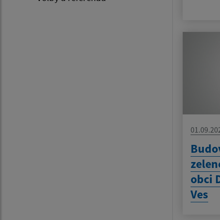
01.09.20
Budo
zelen
obci 
Ves