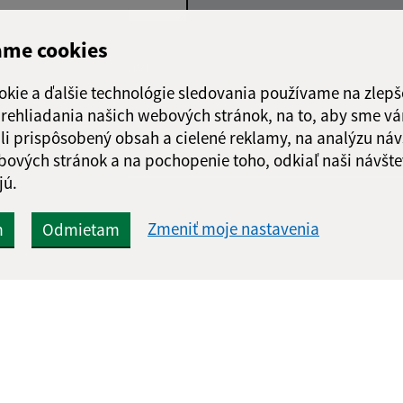
ame cookies
Google reCaptcha Response
Odoslať správu
okie a ďalšie technológie sledovania používame na zlepš
 prehliadania našich webových stránok, na to, aby sme v
li prispôsobený obsah a cielené reklamy, na analýzu náv
bových stránok a na pochopenie toho, odkiaľ naši návšte
jú.
Zmeniť moje nastavenia
m
Odmietam