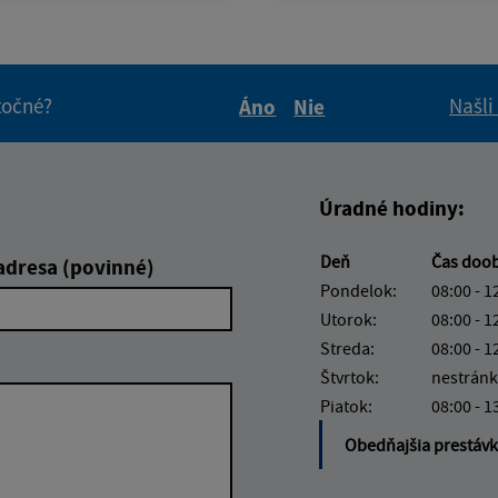
itočné?
Našli
Áno
Nie
Boli tieto informácie pre 
Boli tieto informáci
Úradné hodiny:
Deň
Čas doo
adresa (povinné)
Pondelok:
08:00 - 1
Utorok:
08:00 - 1
Streda:
08:00 - 1
Štvrtok:
nestránk
Piatok:
08:00 - 1
Obedňajšia prestáv