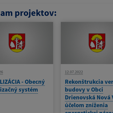
am projektov:
26
12.07.2022
IZÁCIA - Obecný
Rekonštrukcia ver
izačný systém
budovy v Obci
Drienovská Nová 
účelom zníženia
energetickej náro