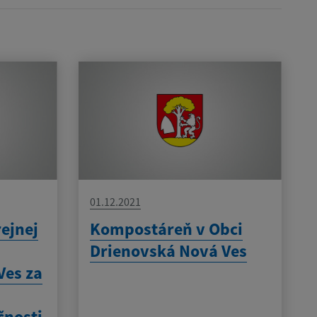
01.12.2021
ejnej
Kompostáreň v Obci
Drienovská Nová Ves
Ves za
čnosti