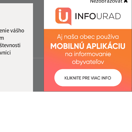
Nezobrazovať
enie vášho
ám
števnosti
vníci