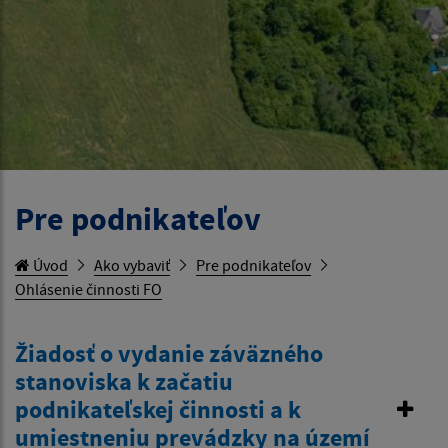
Pre podnikateľov
Úvod
Ako vybaviť
Pre podnikateľov
Ohlásenie činnosti FO
Žiadosť o vydanie záväzného
stanoviska k začatiu
podnikateľskej činnosti a k
umiestneniu prevádzky na území