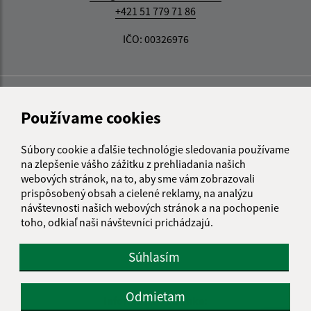
+421 51 779 71 86
IČO: 00326976
Používame cookies
Súbory cookie a ďalšie technológie sledovania používame
na zlepšenie vášho zážitku z prehliadania našich
webových stránok, na to, aby sme vám zobrazovali
prispôsobený obsah a cielené reklamy, na analýzu
návštevnosti našich webových stránok a na pochopenie
toho, odkiaľ naši návštevníci prichádzajú.
Súhlasím
Odmietam
Informácie o stránke: