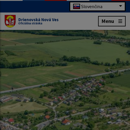
Slovenčina
Drienovská Nová Ves
Menu
Oficiálna stránka