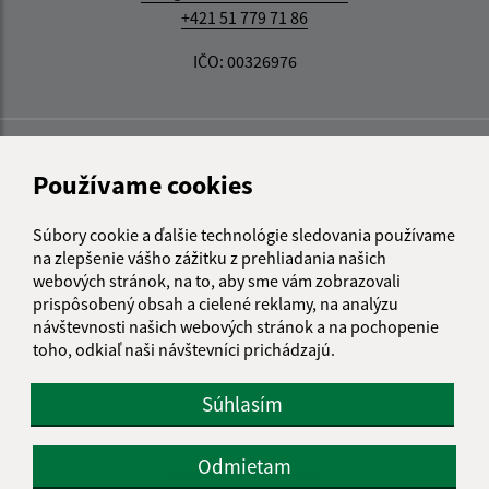
+421 51 779 71 86
IČO: 00326976
Používame cookies
Súbory cookie a ďalšie technológie sledovania používame
na zlepšenie vášho zážitku z prehliadania našich
webových stránok, na to, aby sme vám zobrazovali
prispôsobený obsah a cielené reklamy, na analýzu
návštevnosti našich webových stránok a na pochopenie
toho, odkiaľ naši návštevníci prichádzajú.
Súhlasím
Odmietam
Informácie o stránke: