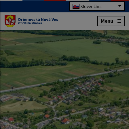
Slovenčina
Drienovská Nová Ves
Menu
Oficiálna stránka