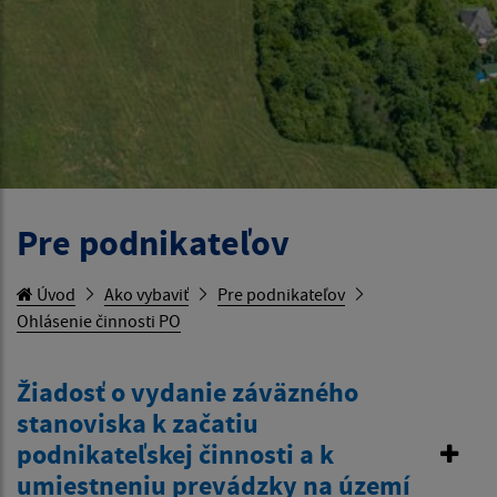
Pre podnikateľov
Úvod
Ako vybaviť
Pre podnikateľov
Ohlásenie činnosti PO
Žiadosť o vydanie záväzného
stanoviska k začatiu
podnikateľskej činnosti a k
umiestneniu prevádzky na území