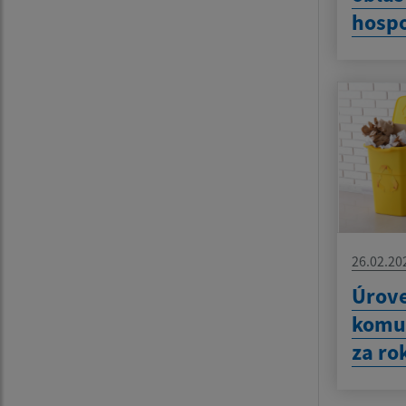
hospo
26.02.20
Úrove
komu
za ro