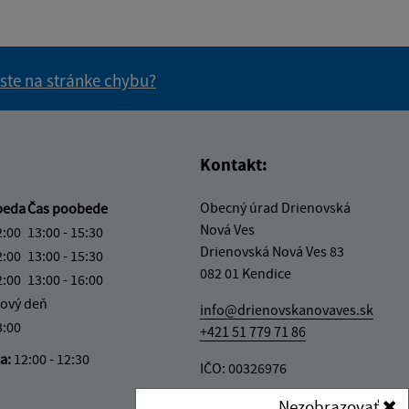
 ste na stránke chybu?
vás užitočné?
e pre vás užitočné?
Kontakt:
Obecný úrad Drienovská
beda
Čas poobede
Nová Ves
2:00
13:00 - 15:30
Drienovská Nová Ves 83
2:00
13:00 - 15:30
082 01 Kendice
2:00
13:00 - 16:00
ový deň
info@drienovskanovaves.sk
3:00
+421 51 779 71 86
ka:
12:00 - 12:30
IČO: 00326976
Nezobrazovať