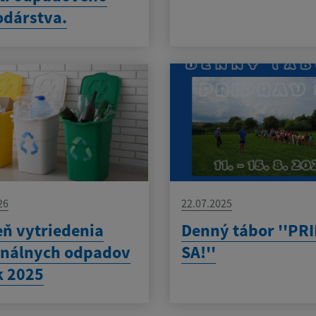
dárstva.
26
22.07.2025
ň vytriedenia
Denný tábor ''PR
nálnych odpadov
SA!''
k 2025