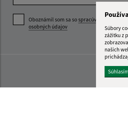
Použív
Oboznámil som sa so
spracúvaním
osobných údajov
Súbory co
zážitku z
zobrazova
našich we
prichádza
Súhlasí