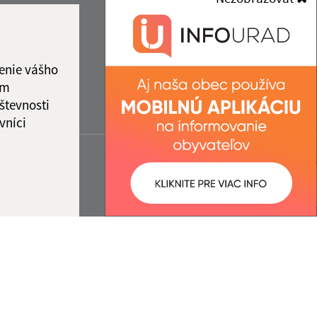
enie vášho
ám
števnosti
vníci