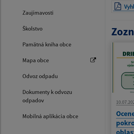
Vyh
Zaujímavosti
Školstvo
Zozn
Pamätná kniha obce
Mapa obce
Odvoz odpadu
Dokumenty k odvozu
odpadov
10.07.20
Ocen
Mobilná aplikácia obce
pokro
oblas