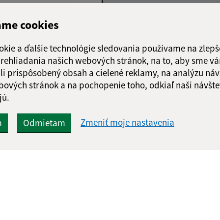
ame cookies
Google reCaptcha Response
Odoslať správu
okie a ďalšie technológie sledovania používame na zlepš
 prehliadania našich webových stránok, na to, aby sme v
li prispôsobený obsah a cielené reklamy, na analýzu náv
bových stránok a na pochopenie toho, odkiaľ naši návšte
jú.
Zmeniť moje nastavenia
m
Odmietam