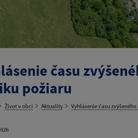
lásenie času zvýšen
iku požiaru
Život v obci
Aktuality
Vyhlásenie času zvýšeného
2026