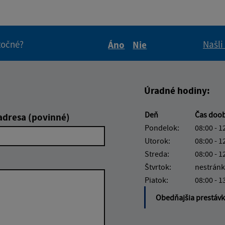
itočné?
Našli
Áno
Nie
Boli tieto informácie pre 
Boli tieto informáci
Úradné hodiny:
Deň
Čas doo
adresa (povinné)
Pondelok:
08:00 - 1
Utorok:
08:00 - 1
Streda:
08:00 - 1
Štvrtok:
nestránk
Piatok:
08:00 - 1
Obedňajšia prestáv