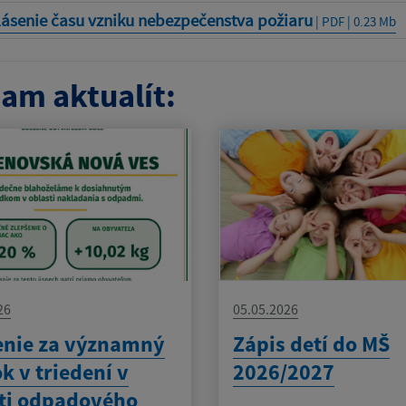
lásenie času vzniku nebezpečenstva požiaru
| PDF | 0.23 Mb
am aktualít:
26
05.05.2026
enie za významný
Zápis detí do MŠ
k v triedení v
2026/2027
ti odpadového