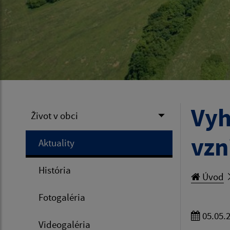
Vyh
Život v obci
vzn
Aktuality
História
Úvod
Fotogaléria
05.05.
Videogaléria