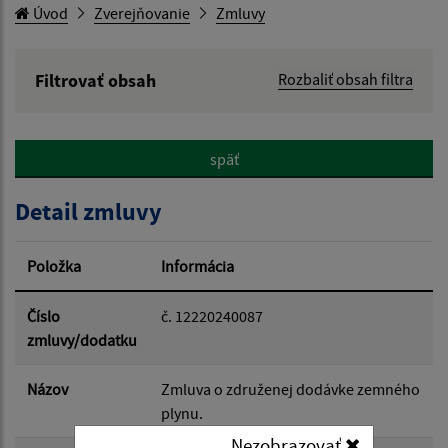
Úvod
Zverejňovanie
Zmluvy
Filtrovať obsah
Rozbaliť obsah filtra
Hľadaný výraz:
späť
Hľadať v:
Detail zmluvy
Typ dátumu:
Položka
Informácia
Dátum od:
Číslo
č. 12220240087
zmluvy/dodatku
Dátum do:
Názov
Zmluva o združenej dodávke zemného
plynu.
Nezobrazovať