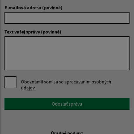
E-mailová adresa (povinné)
Text vašej správy (povinné)
Oboznámil som sa so
spracúvaním osobných
údajov
Google reCaptcha Response
Odoslať správu
Úradné hodiny: