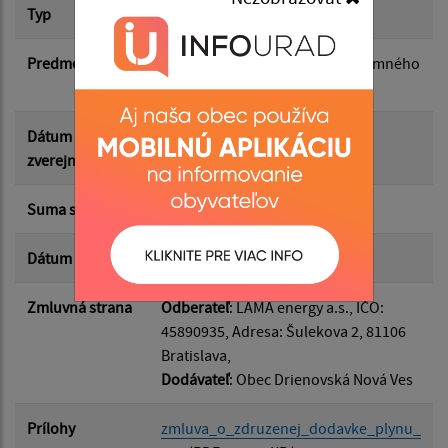
Suma od:
Typ
Hlavná zmluva
Predmet
Zmluva o združenej dodávke zemného
Suma do:
plynu.
Dátum
19.11.2024
Typ:
zverejnenia
Suma s DPH*
0.00 €
Filtrovať
Reset
Dátum uzavretia
15.11.2024
Zmluvná strana
Odberateľ
: LAMA energy a.s., IČO:
45890935, Adresa: Šulekova 2, 81106
Bratislava,
Dodávateľ
: Obec Drienovská Nová Ves
Prílohy
zmluva_o_zdruzenej_dodavke_plynu_