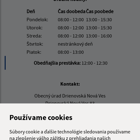
Deň
Čas doobeda
Čas poobede
Pondelok:
08:00 - 12:00
13:00 - 15:30
Utorok:
08:00 - 12:00
13:00 - 15:30
Streda:
08:00 - 12:00
13:00 - 16:00
Štvrtok:
nestránkový deň
Piatok:
08:00 - 13:00
Obedňajšia prestávka:
12:00 - 12:30
Kontakt:
Obecný úrad Drienovská Nová Ves
Drienovská Nová Ves 83
082 01 Kendice
Používame cookies
info@drienovskanovaves.sk
+421 51 779 71 86
Súbory cookie a ďalšie technológie sledovania používame
na zlepšenie vášho zážitku z prehliadania našich