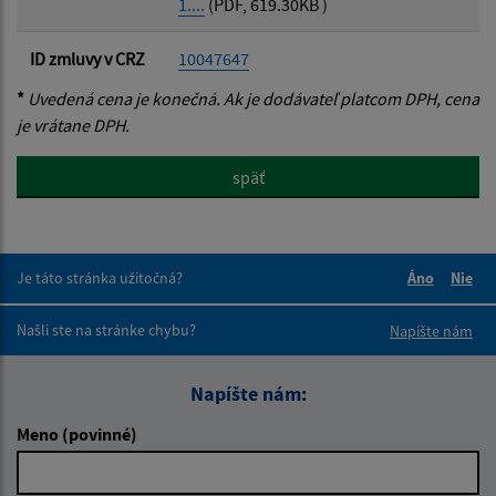
1....
(PDF, 619.30KB )
ID zmluvy v CRZ
10047647
*
Uvedená cena je konečná. Ak je dodávateľ platcom DPH, cena
je vrátane DPH.
späť
Je táto stránka užitočná?
Áno
Nie
Boli tieto 
Boli 
Našli ste na stránke chybu?
Napíšte nám
Napíšte nám:
Meno (povinné)