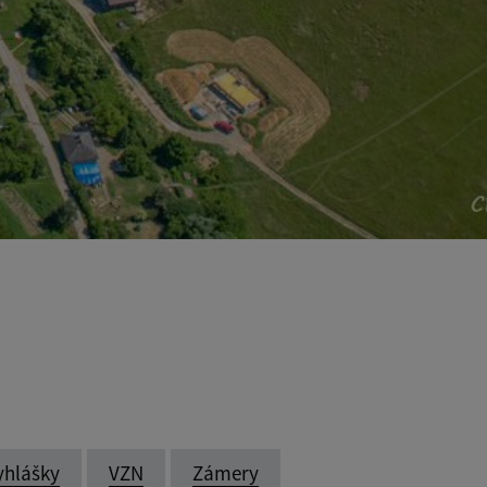
yhlášky
VZN
Zámery