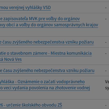
mou verejnej vyhlášky VSD
-
e zapisovateľa MVK pre voľby do orgánov
-
vy obcí a voľby do orgánov samosprávnych krajov
e času zvýšeného nebezpečenstva vzniku požiaru
-
tie o stavebnom zámere - Miestna komunikácia
-
ká Nová Ves
e času zvýšeného nebezpečenstva vzniku požiaru
-
vyhláška - Oznámenie o začatí vodoprávneho
V
o veci vydania povolenia na zhotovenie vodnej
sy
6 - určenie školského obvodu ZŠ
-