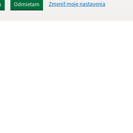
Zmeniť moje nastavenia
m
Odmietam
Rýchle odkazy:
Aktualiz
nku
Aktuality
04.08.2026 
História