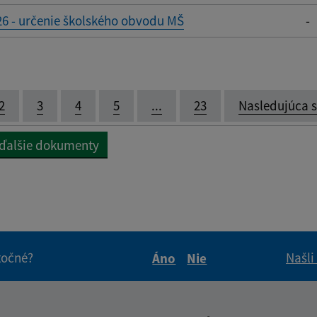
6 - určenie školského obvodu MŠ
-
2
3
4
5
...
23
Nasledujúca 
 ďalšie dokumenty
itočné?
Našli
Áno
Nie
Boli tieto informácie pre 
Boli tieto informáci