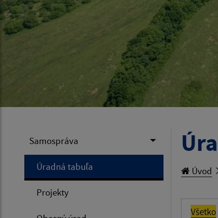
Úra
Samospráva
Úradná tabuľa
Úvod
Projekty
Všetko
Obecný úrad