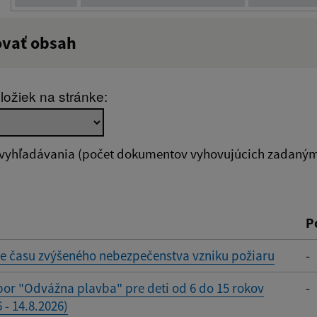
ovať obsah
:
Popis:
ložiek na stránke:
zverejnenia do:
 vyhľadávania (počet dokumentov vyhovujúcich zadaným 
ovať
P
e času zvýšeného nebezpečenstva vzniku požiaru
-
or "Odvážna plavba" pre deti od 6 do 15 rokov
-
 - 14.8.2026)