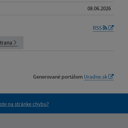
08.06.2026
RSS
strana
Generované portálom
Uradne.sk
 ste na stránke chybu?
vás užitočné?
e pre vás užitočné?