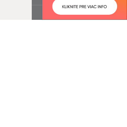
ované:
Správca obsahu:
13:38 hod.
Správca obsahu je Obec
Drienovská Nová Ves.