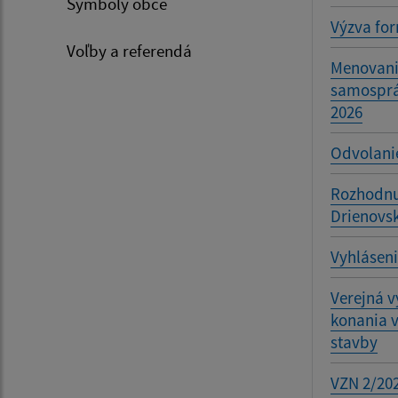
Symboly obce
Výzva for
Voľby a referendá
Menovani
samosprá
2026
Odvolani
Rozhodnu
Drienovs
Vyhláseni
Verejná 
konania v
stavby
VZN 2/202