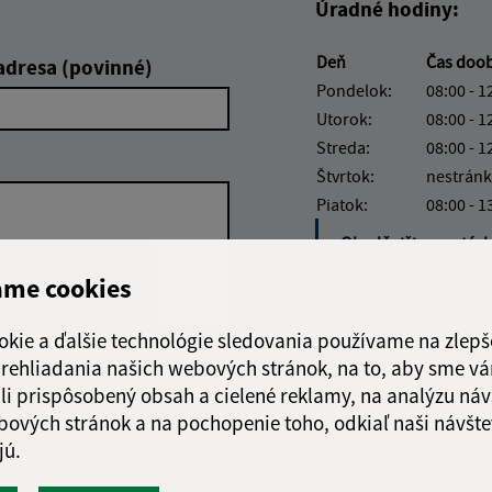
Úradné hodiny:
Deň
Čas doo
adresa (povinné)
Pondelok:
08:00 - 1
Utorok:
08:00 - 1
Streda:
08:00 - 1
Štvrtok:
nestránk
Piatok:
08:00 - 1
Obedňajšia prestáv
ame cookies
okie a ďalšie technológie sledovania používame na zlepš
 prehliadania našich webových stránok, na to, aby sme v
Google reCaptcha Response
Odoslať správu
li prispôsobený obsah a cielené reklamy, na analýzu náv
bových stránok a na pochopenie toho, odkiaľ naši návšte
jú.