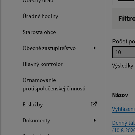
Úradné hodiny
Filtr
Názov
Starosta obce
Počet po
Obecné zastupiteľstvo
Dátum 
Hlavný kontrolór
Výsledky
Oznamovanie
Filtr
protispoločenskej činnosti
Názov
E-služby
Vyhláseni
Dokumenty
Denný táb
(10.8.2026