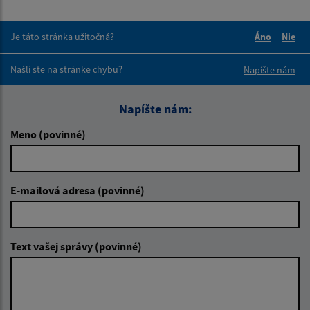
Je táto stránka užitočná?
Áno
Nie
Boli tieto 
Boli 
Našli ste na stránke chybu?
Napíšte nám
Napíšte nám:
Meno (povinné)
E-mailová adresa (povinné)
Text vašej správy (povinné)