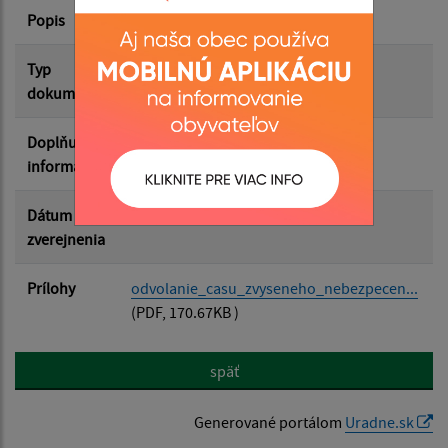
Popis
Filtrovať
Reset
Typ
Rôzne
dokumentu
Doplňujúce
informácie
Dátum
09.07.2026
zverejnenia
Prílohy
odvolanie_casu_zvyseneho_nebezpecen...
(PDF, 170.67KB )
späť
Generované portálom
Uradne.sk