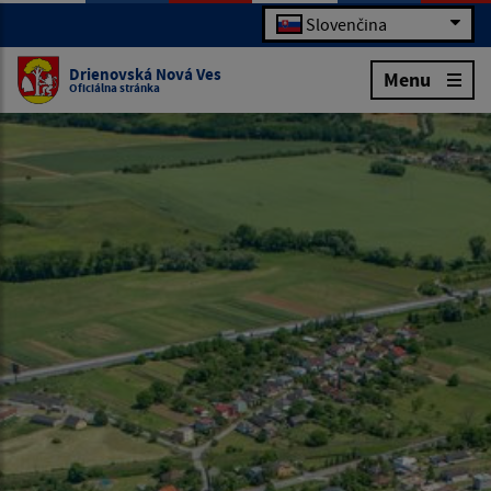
Slovenčina
Drienovská Nová Ves
Menu
Oficiálna stránka