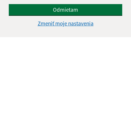
Odmietam
Zmeniť moje nastavenia
Informácie o stránke:
Vyhlásenie o prístupnosti
Autorské práva
Ochrana osobných údajov
Navigácia:
Vytlačiť aktuálnu stránku
Mapa stránok
Cookies
Rýchle odkazy: