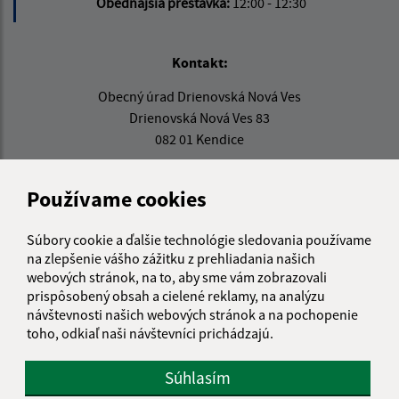
Obedňajšia prestávka:
12:00 - 12:30
Kontakt:
Obecný úrad Drienovská Nová Ves
Drienovská Nová Ves 83
082 01 Kendice
info@drienovskanovaves.sk
Používame cookies
+421 51 779 71 86
IČO: 00326976
Súbory cookie a ďalšie technológie sledovania používame
na zlepšenie vášho zážitku z prehliadania našich
webových stránok, na to, aby sme vám zobrazovali
prispôsobený obsah a cielené reklamy, na analýzu
návštevnosti našich webových stránok a na pochopenie
toho, odkiaľ naši návštevníci prichádzajú.
Súhlasím