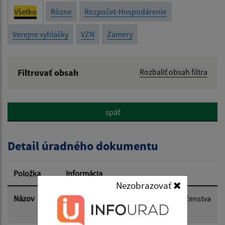
Všetko
Rôzne
Rozpočet-Hospodárenie
Verejné vyhlášky
VZN
Zámery
Filtrovať obsah
Rozbaliť obsah filtra
Názov:
späť
Popis:
Detail úradného dokumentu
Dátum zverejnenia od:
Položka
Informácia
Nezobrazovať
Dátum zverejnenia do:
Názov
Odvolanie času zvýšeného nebezpečenstva
vzniku požiaru