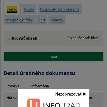
Všetko
Rôzne
Rozpočet-Hospodárenie
Verejné vyhlášky
VZN
Zámery
Filtrovať obsah
Rozbaliť obsah filtra
Názov:
späť
Popis:
Detail úradného dokumentu
Dátum zverejnenia od:
Položka
Informácia
Dátum zverejnenia do:
Nezobrazovať
Názov
Verejná vyhláška - Oznámenie o začatí
vodoprávneho konania vo veci vydania