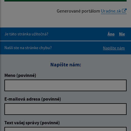
Generované portálom
Uradne.sk
Je táto stránka užitočná?
Áno
Nie
Boli tieto 
Boli 
Našli ste na stránke chybu?
Napíšte nám
Napíšte nám:
Meno (povinné)
E-mailová adresa (povinné)
Text vašej správy (povinné)