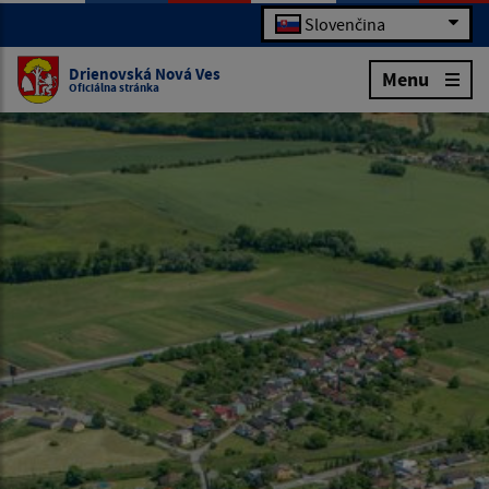
Slovenčina
Drienovská Nová Ves
Menu
Oficiálna stránka