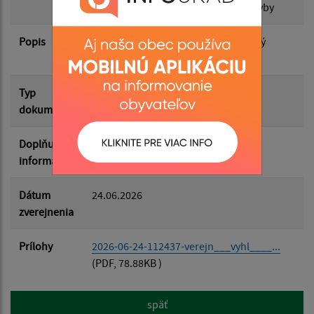
povolenia na zhotovenie vodnej stavby
Filtrovať
Reset
Popis
Verejná vyhláška Obecný kanalizačný
systém I. etapa
Typ
Verejné vyhlášky
dokumentu
Doplňujúce
informácie
Dátum
24.06.2026
zverejnenia
Prílohy
2026-06-24-112437-verejn___vyhl____...
(PDF, 78.88KB )
späť