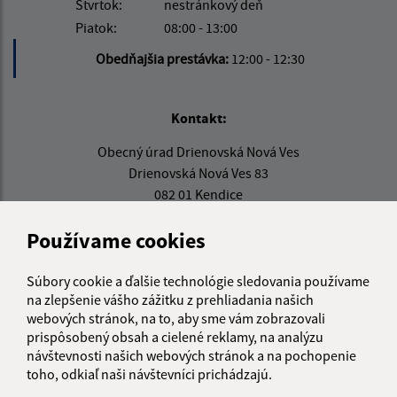
Štvrtok:
nestránkový deň
Piatok:
08:00 - 13:00
Obedňajšia prestávka:
12:00 - 12:30
Kontakt:
Obecný úrad Drienovská Nová Ves
Drienovská Nová Ves 83
082 01 Kendice
info@drienovskanovaves.sk
Používame cookies
+421 51 779 71 86
Súbory cookie a ďalšie technológie sledovania používame
IČO: 00326976
na zlepšenie vášho zážitku z prehliadania našich
webových stránok, na to, aby sme vám zobrazovali
prispôsobený obsah a cielené reklamy, na analýzu
návštevnosti našich webových stránok a na pochopenie
toho, odkiaľ naši návštevníci prichádzajú.