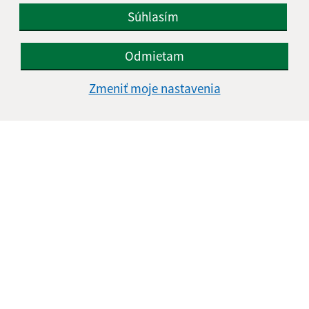
Súhlasím
Odmietam
Zmeniť moje nastavenia
Informácie o stránke:
Vyhlásenie o prístupnosti
Autorské práva
Ochrana osobných údajov
Navigácia:
Vytlačiť aktuálnu stránku
Mapa stránok